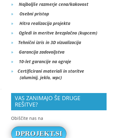
Najboljše razmerje cena/kakovost
Osebni pristop
Hitra realizacija projekta
Ogledi in meritve brezplačno (kupcem)
Tehnični izris in 3D vizualizacija
Garancija zadovoljstva
10-let garancije na ograje
Certificirani materiali in storitve
(aluminij, jeklo, wpc)
VAS ZANIMAJO ŠE DRUGE
REŠITVE?
Obiščite nas na
DPROJEKT.SI