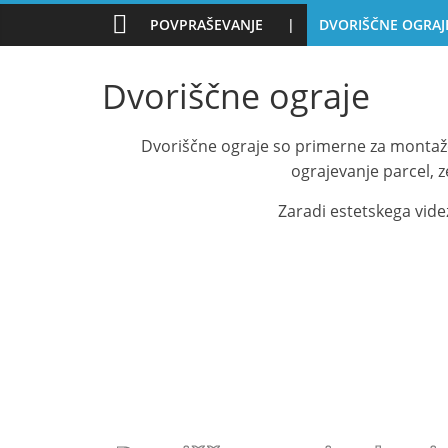
Skip
POVPRAŠEVANJE
|
DVORIŠČNE OGRAJ
to
content
Dvoriščne ograje
Dvoriščne ograje so primerne za montažo
ograjevanje parcel, z
Zaradi estetskega vide