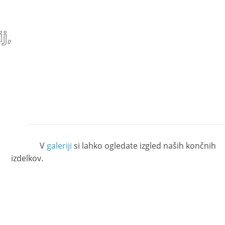
j,
.
V
galeriji
si lahko ogledate izgled naših končnih
izdelkov.