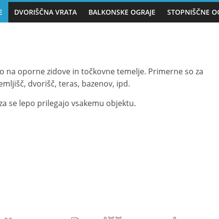
E
DVORIŠČNA VRATA
BALKONSKE OGRAJE
STOPNIŠČNE O
 na oporne zidove in točkovne temelje. Primerne so za
emljišč, dvorišč, teras, bazenov, ipd.
za se lepo prilegajo vsakemu objektu.