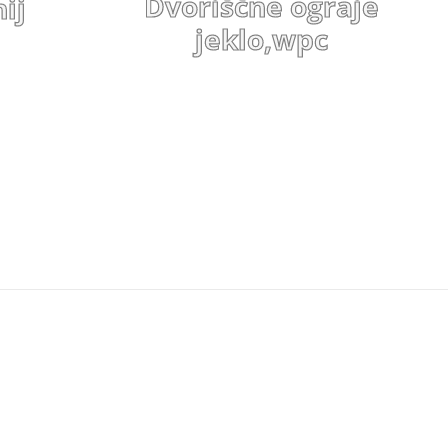
Dvoriščne ograje
ij
jeklo,wpc
.